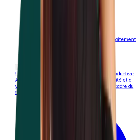
Mode de vie sain
Soutien médical
Protection de la maternité et allaitement
Collaborateurs temporaires
EXOPL-22
Un travail à domicile de manière saine et productive
Apprenez comment veiller à votre productivité et à
votre bien-être mental et physique dans le cadre du
télétravail ou travail à domicile.