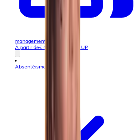
management
À partir de
€
495,00
ou 2,551 UP
Absentéisme