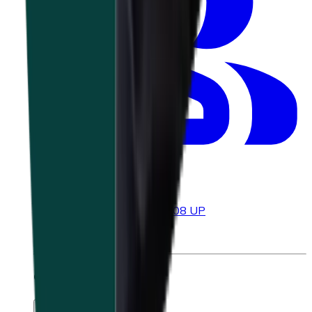
preventieadviseurs
À partir de
€
1.314,00
ou 6,508 UP
Chercher