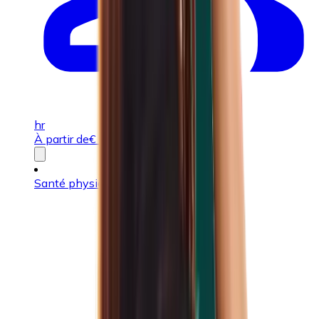
hr
À partir de
€
505,00
ou 2,501 UP
Santé physique