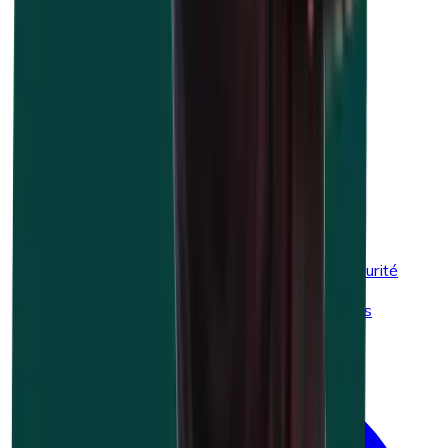
Accidents du travail
Sécurité au travail
Premiers secours
Environnement
Trajets domicile-lieu de travail
EXOPL-1
Combi secourisme (premiers secours) et sécurité
incendie
L’ABC du secourisme et de la prévention des
incendies avec de petits extincteurs.