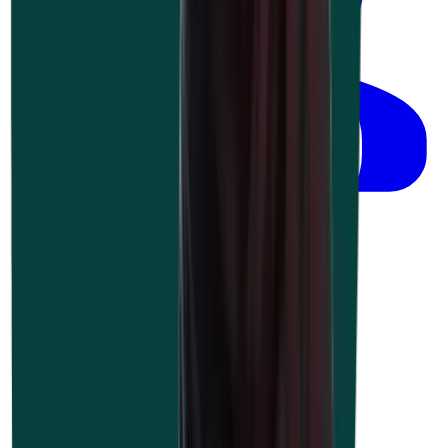
werknemers
À partir de
€
505,00
ou 2,501 UP
Guide du bien-être au travail