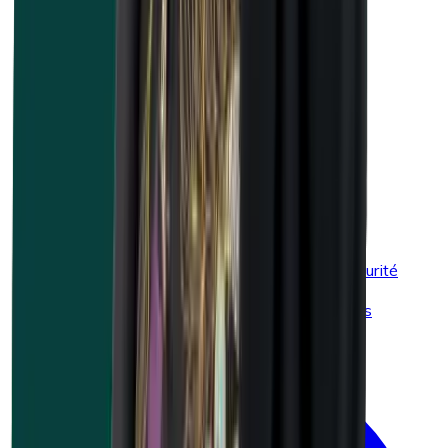
Accidents du travail
Sécurité au travail
Premiers secours
Environnement
Trajets domicile-lieu de travail
EXOPL-1
Combi secourisme (premiers secours) et sécurité
incendie
L’ABC du secourisme et de la prévention des
incendies avec de petits extincteurs.