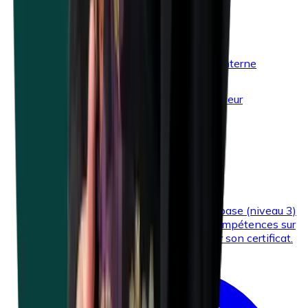
Législation et obligations
Conseiller en prévention interne
Débuter en tant qu’employeur
Le travail hybride
Subsides
EXOPL-12
Conseiller en prévention - niveau de base (niveau 3)
Acquérir des connaissances et des compétences sur
divers aspects du bien-être et obtenir son certificat.