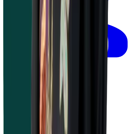
werknemers
À partir de
€
505,00
ou 2,501 UP
Guide du bien-être au travail