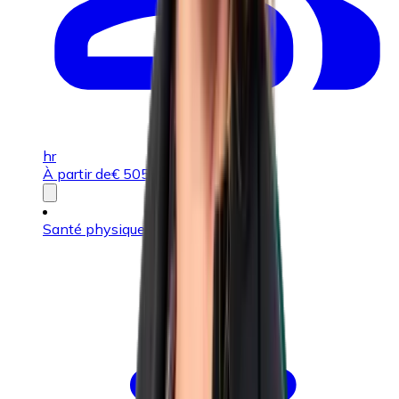
hr
À partir de
€
505,00
ou 2,501 UP
Santé physique