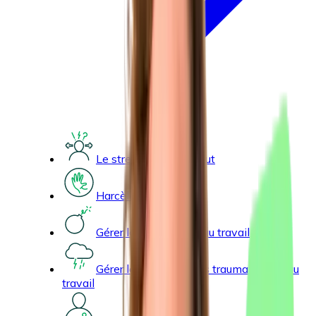
Le stress et le burn-out
Harcèlement
Gérer les agressions au travail
Gérer les événements traumatisants au
travail