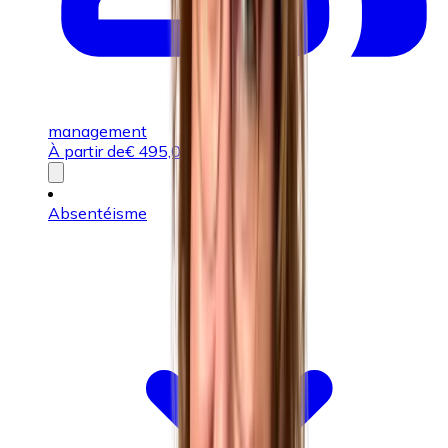
management
À partir de
€
495,00
ou 2,551 UP
Absentéisme