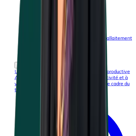
Mode de vie sain
Soutien médical
Protection de la maternité et allaitement
Collaborateurs temporaires
EXOPL-22
Un travail à domicile de manière saine et productive
Apprenez comment veiller à votre productivité et à
votre bien-être mental et physique dans le cadre du
télétravail ou travail à domicile.