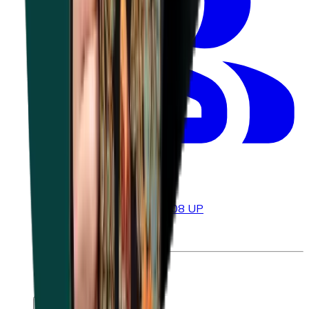
preventieadviseurs
À partir de
€
1.314,00
ou 6,508 UP
Chercher